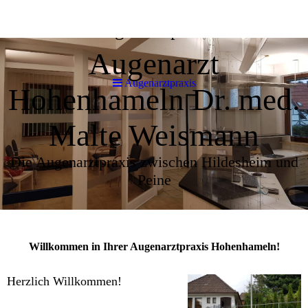
Augenarztpraxis
Augenarzt
Augenarztpraxis
Hohenhameln Dr. med.
Malte Weismann
Die Augenarztpraxis zwischen Hildesheim und
Peine
Willkommen in Ihrer Augenarztpraxis Hohenhameln!
Herzlich Willkommen!